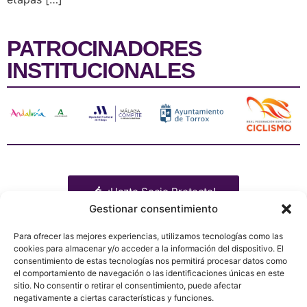
PATROCINADORES
INSTITUCIONALES
¡Hazte Socio Protecto!
Gestionar consentimiento
Para ofrecer las mejores experiencias, utilizamos tecnologías como las
cookies para almacenar y/o acceder a la información del dispositivo. El
consentimiento de estas tecnologías nos permitirá procesar datos como
Libro de ruta
Patrocinadores
Presentación
el comportamiento de navegación o las identificaciones únicas en este
Equipos
Tienda
Política de privacidad
sitio. No consentir o retirar el consentimiento, puede afectar
Media
Contacto
Política de Cookies
negativamente a ciertas características y funciones.