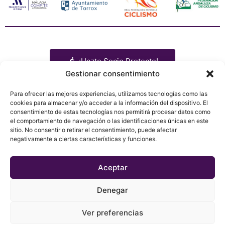
¡Hazte Socio Protecto!
Gestionar consentimiento
Para ofrecer las mejores experiencias, utilizamos tecnologías como las
cookies para almacenar y/o acceder a la información del dispositivo. El
consentimiento de estas tecnologías nos permitirá procesar datos como
Libro de ruta
Patrocinadores
Presentación
el comportamiento de navegación o las identificaciones únicas en este
Equipos
Tienda
Política de privacidad
sitio. No consentir o retirar el consentimiento, puede afectar
Media
Contacto
Política de Cookies
negativamente a ciertas características y funciones.
Noticias
Acreditaciones
Aviso Legal
Aceptar
Denegar
Ver preferencias