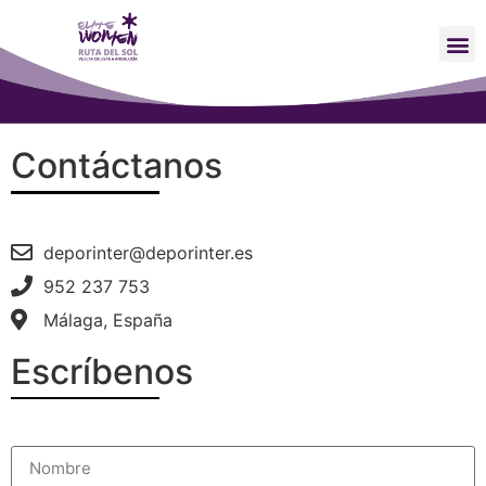
Contáctanos
deporinter@deporinter.es
952 237 753
Málaga, España
Escríbenos