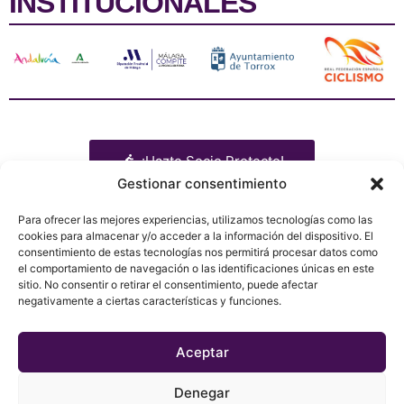
INSTITUCIONALES
¡Hazte Socio Protecto!
Gestionar consentimiento
Para ofrecer las mejores experiencias, utilizamos tecnologías como las
cookies para almacenar y/o acceder a la información del dispositivo. El
consentimiento de estas tecnologías nos permitirá procesar datos como
Libro de ruta
Patrocinadores
Presentación
el comportamiento de navegación o las identificaciones únicas en este
Equipos
Tienda
Política de privacidad
sitio. No consentir o retirar el consentimiento, puede afectar
Media
Contacto
Política de Cookies
negativamente a ciertas características y funciones.
Noticias
Acreditaciones
Aviso Legal
Aceptar
Denegar