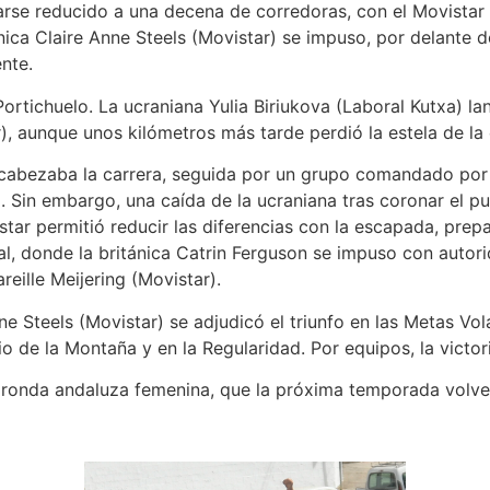
arse reducido a una decena de corredoras, con el Movista
ánica Claire Anne Steels (Movistar) se impuso, por delante
nte.
 Portichuelo. La ucraniana Yulia Biriukova (Laboral Kutxa) l
, aunque unos kilómetros más tarde perdió la estela de la
encabezaba la carrera, seguida por un grupo comandado por 
. Sin embargo, una caída de la ucraniana tras coronar el pu
istar permitió reducir las diferencias con la escapada, prep
final, donde la británica Catrin Ferguson se impuso con auto
eille Meijering (Movistar).
nne Steels (Movistar) se adjudicó el triunfo en las Metas V
mio de la Montaña y en la Regularidad. Por equipos, la victo
 ronda andaluza femenina, que la próxima temporada volver