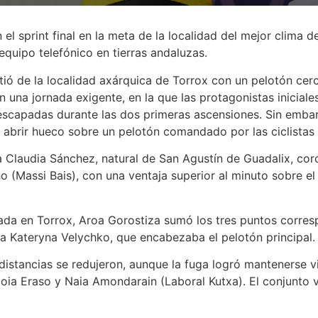
el sprint final en la meta de la localidad del mejor clima
 equipo telefónico en tierras andaluzas.
tió de la localidad axárquica de Torrox con un pelotón cer
 una jornada exigente, en la que las protagonistas iniciale
 escapadas durante las dos primeras ascensiones. Sin emba
brir hueco sobre un pelotón comandado por las ciclistas 
ña Claudia Sánchez, natural de San Agustín de Guadalix, c
o (Massi Bais), con una ventaja superior al minuto sobre el
uada en Torrox, Aroa Gorostiza sumó los tres puntos corresp
a Kateryna Velychko, que encabezaba el pelotón principal.
distancias se redujeron, aunque la fuga logró mantenerse v
oia Eraso y Naia Amondarain (Laboral Kutxa). El conjunto