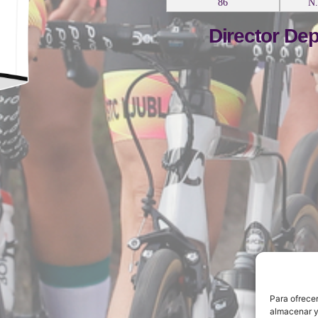
86
N.
Director Dep
Para ofrecer
almacenar y/