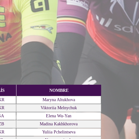
ÍS
NOMBRE
KR
Maryna Altukhova
KR
Viktoriia Melnychuk
SA
Elena Wu-Yan
ZB
Madina Kakhkhorova
KR
Yuliia Pchelintseva