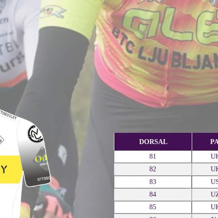
DORSAL
PA
81
U
82
U
83
U
84
U
85
U