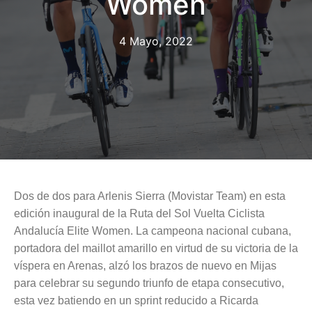
Women
4 Mayo, 2022
Dos de dos para Arlenis Sierra (Movistar Team) en esta
edición inaugural de la Ruta del Sol Vuelta Ciclista
Andalucía Elite Women. La campeona nacional cubana,
portadora del maillot amarillo en virtud de su victoria de la
víspera en Arenas, alzó los brazos de nuevo en Mijas
para celebrar su segundo triunfo de etapa consecutivo,
esta vez batiendo en un sprint reducido a Ricarda