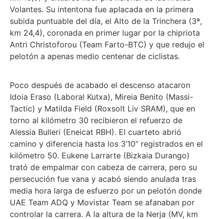
Volantes. Su intentona fue aplacada en la primera
subida puntuable del día, el Alto de la Trinchera (3ª,
km 24,4), coronada en primer lugar por la chipriota
Antri Christoforou (Team Farto-BTC) y que redujo el
pelotón a apenas medio centenar de ciclistas.
Poco después de acabado el descenso atacaron
Idoia Eraso (Laboral Kutxa), Mireia Benito (Massi-
Tactic) y Matilda Field (Roxsolt Liv SRAM), que en
torno al kilómetro 30 recibieron el refuerzo de
Alessia Bulleri (Eneicat RBH). El cuarteto abrió
camino y diferencia hasta los 3’10” registrados en el
kilómetro 50. Eukene Larrarte (Bizkaia Durango)
trató de empalmar con cabeza de carrera, pero su
persecución fue vana y acabó siendo anulada tras
media hora larga de esfuerzo por un pelotón donde
UAE Team ADQ y Movistar Team se afanaban por
controlar la carrera. A la altura de la Nerja (MV, km