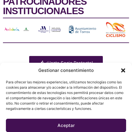
PATROCINADORES
INSTITUCIONALES
¡Hazte Socio Protecto!
Gestionar consentimiento
Para ofrecer las mejores experiencias, utilizamos tecnologías como las
cookies para almacenar y/o acceder a la información del dispositivo. El
consentimiento de estas tecnologías nos permitirá procesar datos como
Libro de ruta
Patrocinadores
Presentación
el comportamiento de navegación o las identificaciones únicas en este
Equipos
Tienda
Política de privacidad
sitio. No consentir o retirar el consentimiento, puede afectar
Media
Contacto
Política de Cookies
negativamente a ciertas características y funciones.
Noticias
Acreditaciones
Aviso Legal
Aceptar